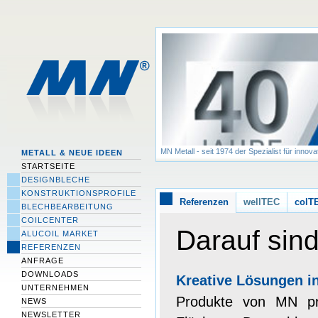
MN Metall - seit 1974 der Spezialist für innov
METALL & NEUE IDEEN
STARTSEITE
DESIGNBLECHE
KONSTRUKTIONSPROFILE
Referenzen
wellTEC
colT
BLECHBEARBEITUNG
COILCENTER
Darauf sind 
ALUCOIL MARKET
REFERENZEN
ANFRAGE
DOWNLOADS
Kreative Lösungen i
UNTERNEHMEN
Produkte von MN pr
NEWS
NEWSLETTER